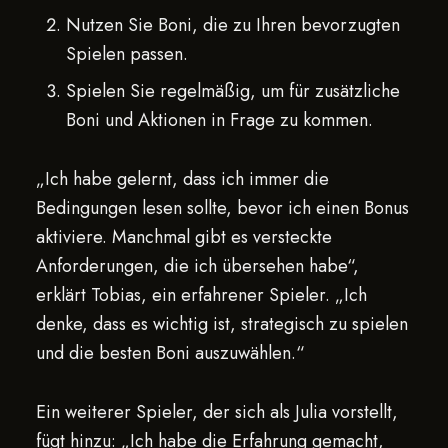
Nutzen Sie Boni, die zu Ihren bevorzugten
Spielen passen.
Spielen Sie regelmäßig, um für zusätzliche
Boni und Aktionen in Frage zu kommen.
„Ich habe gelernt, dass ich immer die
Bedingungen lesen sollte, bevor ich einen Bonus
aktiviere. Manchmal gibt es versteckte
Anforderungen, die ich übersehen habe“,
erklärt Tobias, ein erfahrener Spieler. „Ich
denke, dass es wichtig ist, strategisch zu spielen
und die besten Boni auszuwählen.“
Ein weiterer Spieler, der sich als Julia vorstellt,
fügt hinzu: „Ich habe die Erfahrung gemacht,