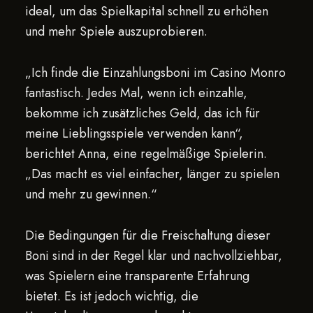
ideal, um das Spielkapital schnell zu erhöhen
und mehr Spiele auszuprobieren.
„Ich finde die Einzahlungsboni im Casino Monro
fantastisch. Jedes Mal, wenn ich einzahle,
bekomme ich zusätzliches Geld, das ich für
meine Lieblingsspiele verwenden kann“,
berichtet Anna, eine regelmäßige Spielerin.
„Das macht es viel einfacher, länger zu spielen
und mehr zu gewinnen.“
Die Bedingungen für die Freischaltung dieser
Boni sind in der Regel klar und nachvollziehbar,
was Spielern eine transparente Erfahrung
bietet. Es ist jedoch wichtig, die