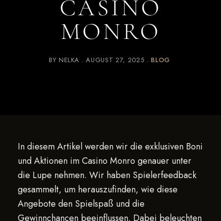
CASINO
MONRO
BY
NELKA
AUGUST 27, 2025
BLOG
In diesem Artikel werden wir die exklusiven Boni
und Aktionen im Casino Monro genauer unter
die Lupe nehmen. Wir haben Spielerfeedback
gesammelt, um herauszufinden, wie diese
Angebote den Spielspaß und die
Gewinnchancen beeinflussen. Dabei beleuchten