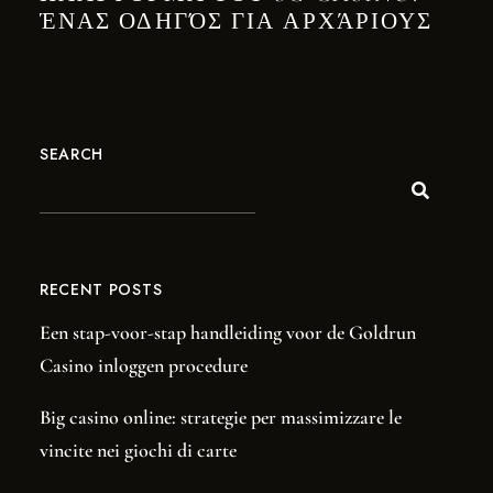
ΈΝΑΣ ΟΔΗΓΌΣ ΓΙΑ ΑΡΧΆΡΙΟΥΣ
SEARCH
RECENT POSTS
Een stap-voor-stap handleiding voor de Goldrun
Casino inloggen procedure
Big casino online: strategie per massimizzare le
vincite nei giochi di carte