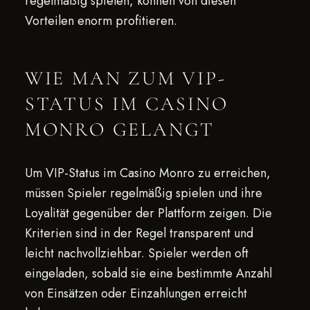
regelmäßig spielen, können von diesen
Vorteilen enorm profitieren.
WIE MAN ZUM VIP-
STATUS IM CASINO
MONRO GELANGT
Um VIP-Status im Casino Monro zu erreichen,
müssen Spieler regelmäßig spielen und ihre
Loyalität gegenüber der Plattform zeigen. Die
Kriterien sind in der Regel transparent und
leicht nachvollziehbar. Spieler werden oft
eingeladen, sobald sie eine bestimmte Anzahl
von Einsätzen oder Einzahlungen erreicht