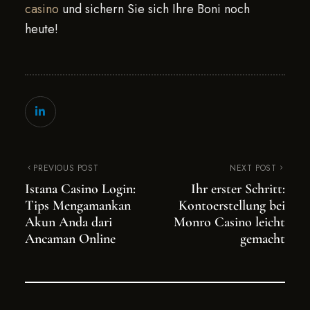
casino
und sichern Sie sich Ihre Boni noch
heute!
PREVIOUS POST
NEXT POST
Istana Casino Login:
Ihr erster Schritt:
Tips Mengamankan
Kontoerstellung bei
Akun Anda dari
Monro Casino leicht
Ancaman Online
gemacht