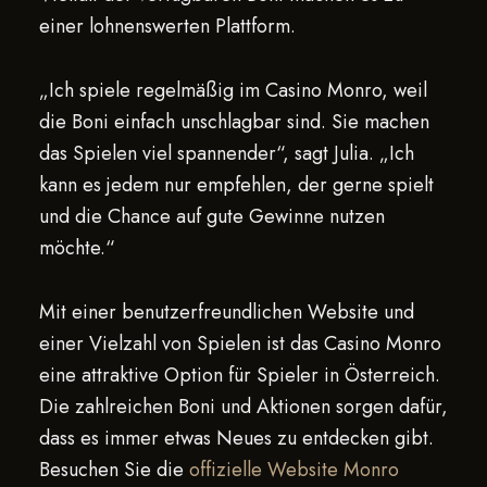
einer lohnenswerten Plattform.
„Ich spiele regelmäßig im Casino Monro, weil
die Boni einfach unschlagbar sind. Sie machen
das Spielen viel spannender“, sagt Julia. „Ich
kann es jedem nur empfehlen, der gerne spielt
und die Chance auf gute Gewinne nutzen
möchte.“
Mit einer benutzerfreundlichen Website und
einer Vielzahl von Spielen ist das Casino Monro
eine attraktive Option für Spieler in Österreich.
Die zahlreichen Boni und Aktionen sorgen dafür,
dass es immer etwas Neues zu entdecken gibt.
Besuchen Sie die
offizielle Website Monro