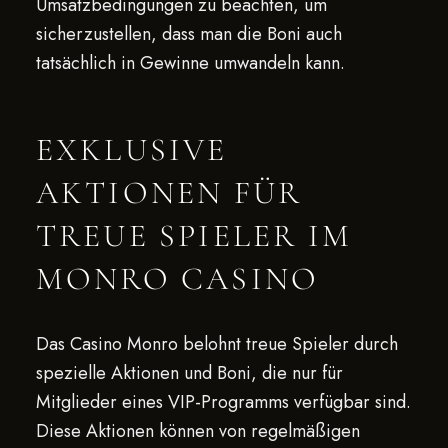
Umsatzbedingungen zu beachten, um
sicherzustellen, dass man die Boni auch
tatsächlich in Gewinne umwandeln kann.
EXKLUSIVE
AKTIONEN FÜR
TREUE SPIELER IM
MONRO CASINO
Das Casino Monro belohnt treue Spieler durch
spezielle Aktionen und Boni, die nur für
Mitglieder eines VIP-Programms verfügbar sind.
Diese Aktionen können von regelmäßigen