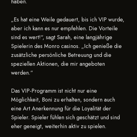
haben.
„Es hat eine Weile gedauert, bis ich VIP wurde,
aber ich kann es nur empfehlen. Die Vorteile
sind es wert!“, sagt Sarah, eine langjährige
Spielerin des Monro casinos. „Ich genieße die
zusätzliche persönliche Betreuung und die
speziellen Aktionen, die mir angeboten
werden.“
Das VIP-Programm ist nicht nur eine
Möglichkeit, Boni zu erhalten, sondern auch
eine Art Anerkennung für die Loyalität der
Spieler. Spieler fühlen sich geschätzt und sind
eher geneigt, weiterhin aktiv zu spielen.